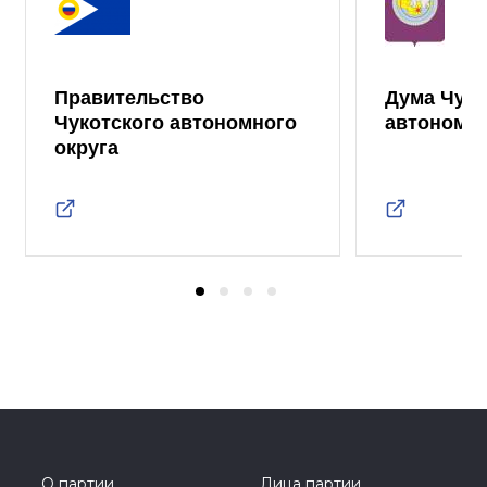
Правительство
Дума Чуко
Чукотского автономного
автономно
округа
О партии
Лица партии