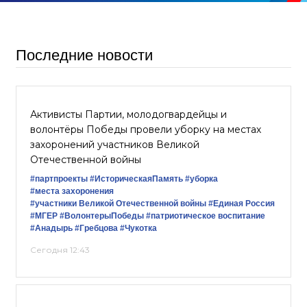
Последние новости
Активисты Партии, молодогвардейцы и
волонтёры Победы провели уборку на местах
захоронений участников Великой
Отечественной войны
#партпроекты
#ИсторическаяПамять
#уборка
#места захоронения
#участники Великой Отечественной войны
#Единая Россия
#‎МГЕР‬
#ВолонтерыПобеды
#патриотическое воспитание
#Анадырь
#Гребцова
#Чукотка
Сегодня 12:43