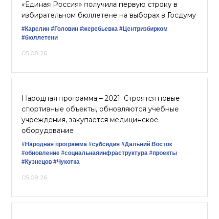
«Единая Россия» получила первую строку в
избирательном бюллетене на выборах в Госдуму
#Карелин
#Головин
#жеребьевка
#Центризбирком
#бюллетени
05.08.26
Народная программа – 2021: Строятся новые
спортивные объекты, обновляются учебные
учреждения, закупается медицинское
оборудование
#Народная программа
#субсидия
#Дальний Восток
#обновление
#социальнаяинфраструктура
#проекты
#Кузнецов
#Чукотка
05.08.26