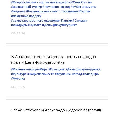
#Всероссийский спортивный марафон
#СилаРоссии
#шахматный турнир
#вручение наград
#кубок
#грамоты
#медали
#Региональный совет сторонников Партии
#памятные подарки
#секретарь местного отделения Партии
#Спицын
#Анадырь
#Чукотка
#День физкультурника
08.08.26
В Анадыре отметили День коренных народов
мира и День физкультурника
#КоренныенародыМира
#Праздник
#День физкультурника
#культура
#национальности
#вручение наград
#Анадырь
#Чукотка
08.08.26
Елена Евтюхова и Александр Дудоров встретили