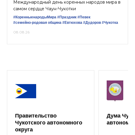
Международный день коренных народов мира в
самом сердце Чаун-Чукотки
#КоренныенародыМира
#Праздник
#Певек
#семейно-родовая община
#Евтюхова
#Дудоров
#Чукотка
08.08.26
Правительство
Дума Чуко
Чукотского автономного
автономно
округа