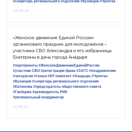
#секретарь регионального отделения
#Кузнецов
#Чукотка
02.08.26
«Женское движение Единой России»
организовало праздник для молодожёнов –
участника СВО Александра и его избранницы
Екатерины в день города Анадыря
#партпроекты
#ЖенскоеДвижениеЕдинойРоссии
#участник СВО
#регистрация брака
#ЗАГС
#поздравление
#экскурсия
#семья
#ЕР помогает
#Анадырь
#Чукотка
#Кузнецов
#секретарь регионального отделения
#Евтюхова
#председатель общественного совета
#Гребцова
#руководитель РИК
#региональный координатор
01.08.26