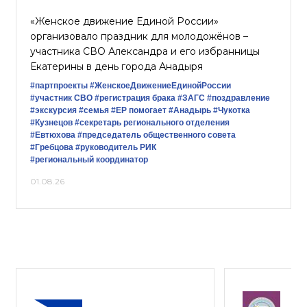
«Женское движение Единой России»
организовало праздник для молодожёнов –
участника СВО Александра и его избранницы
Екатерины в день города Анадыря
#партпроекты
#ЖенскоеДвижениеЕдинойРоссии
#участник СВО
#регистрация брака
#ЗАГС
#поздравление
#экскурсия
#семья
#ЕР помогает
#Анадырь
#Чукотка
#Кузнецов
#секретарь регионального отделения
#Евтюхова
#председатель общественного совета
#Гребцова
#руководитель РИК
#региональный координатор
01.08.26