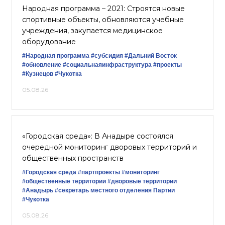
Народная программа – 2021: Строятся новые
спортивные объекты, обновляются учебные
учреждения, закупается медицинское
оборудование
#Народная программа
#субсидия
#Дальний Восток
#обновление
#социальнаяинфраструктура
#проекты
#Кузнецов
#Чукотка
05.08.26
«Городская среда»: В Анадыре состоялся
очередной мониторинг дворовых территорий и
общественных пространств
#Городская среда
#партпроекты
#мониторинг
#общественные территории
#дворовые территории
#Анадырь
#секретарь местного отделения Партии
#Чукотка
05.08.26