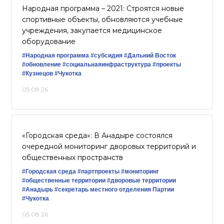
Народная программа – 2021: Строятся новые
спортивные объекты, обновляются учебные
учреждения, закупается медицинское
оборудование
#Народная программа
#субсидия
#Дальний Восток
#обновление
#социальнаяинфраструктура
#проекты
#Кузнецов
#Чукотка
05.08.26
«Городская среда»: В Анадыре состоялся
очередной мониторинг дворовых территорий и
общественных пространств
#Городская среда
#партпроекты
#мониторинг
#общественные территории
#дворовые территории
#Анадырь
#секретарь местного отделения Партии
#Чукотка
05.08.26