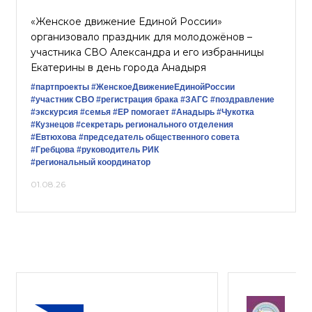
«Женское движение Единой России»
организовало праздник для молодожёнов –
участника СВО Александра и его избранницы
Екатерины в день города Анадыря
#партпроекты
#ЖенскоеДвижениеЕдинойРоссии
#участник СВО
#регистрация брака
#ЗАГС
#поздравление
#экскурсия
#семья
#ЕР помогает
#Анадырь
#Чукотка
#Кузнецов
#секретарь регионального отделения
#Евтюхова
#председатель общественного совета
#Гребцова
#руководитель РИК
#региональный координатор
01.08.26