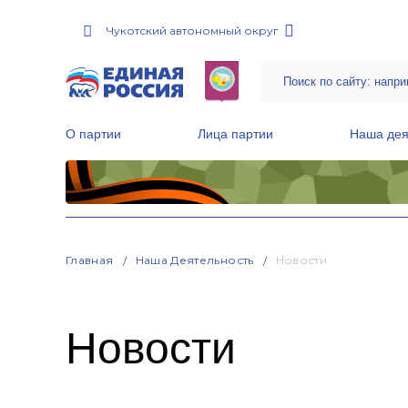
Чукотский автономный округ
О партии
Лица партии
Наша дея
Местные общественные приемные Партии
Руководитель Региональной обще
Народная программа «Единой России»
Главная
Наша Деятельность
Новости
Новости