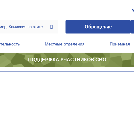
Обращение
тельность
Местные отделения
Приемная
ПОДДЕРЖКА УЧАСТНИКОВ СВО
ственной приемной Председателя Партии
Президиум регионального политического совета