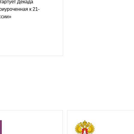
тартует Декада
риуроченная к 21-
ссии»