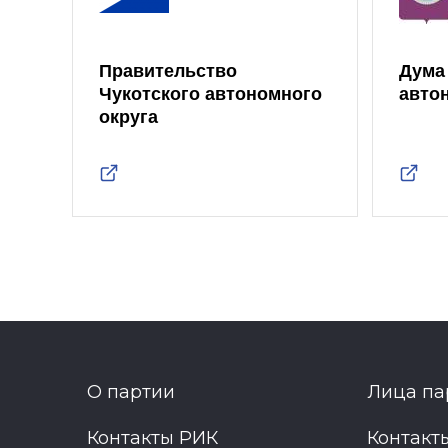
Правительство
Дума
Чукотского автономного
авто
округа
О партии
Лица па
Контакты РИК
Контакт