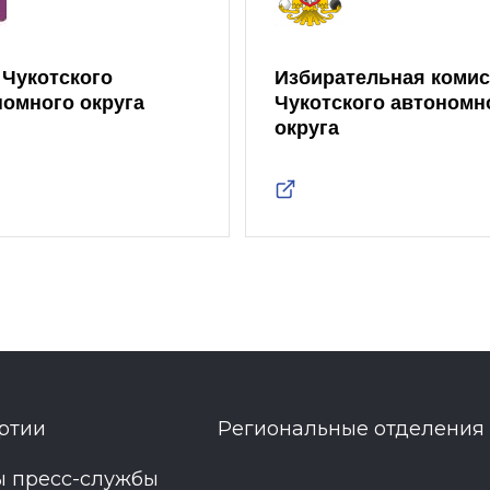
 Чукотского
Избирательная коми
номного округа
Чукотского автономн
округа
ртии
Региональные отделения
ы пресс-службы