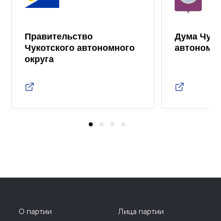
Правительство
Дума Чуко
Чукотского автономного
автономно
округа
О партии
Лица партии