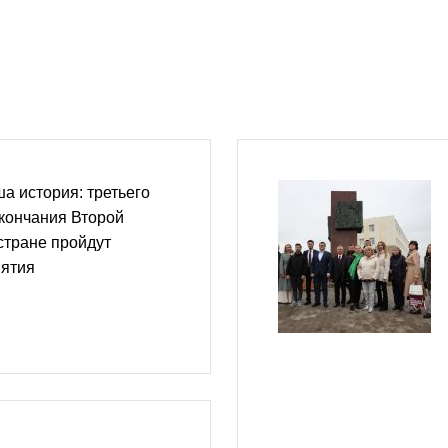
а история: третьего
окончания Второй
стране пройдут
ятия