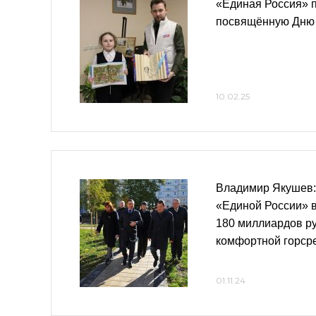
«Единая Россия» 
посвящённую Дню
10.02.25
Владимир Якушев:
«Единой России» 
180 миллиардов ру
комфортной горср
01.11.24