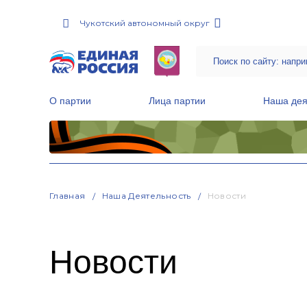
Чукотский автономный округ
О партии
Лица партии
Наша дея
Местные общественные приемные Партии
Руководитель Региональной обще
Народная программа «Единой России»
Главная
Наша Деятельность
Новости
Новости