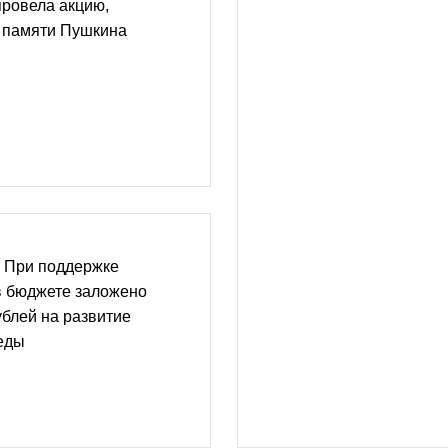
провела акцию,
 памяти Пушкина
 При поддержке
в бюджете заложено
блей на развитие
еды