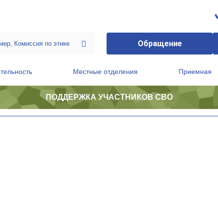
Обращение
тельность
Местные отделения
Приемная
ПОДДЕРЖКА УЧАСТНИКОВ СВО
ственной приемной Председателя Партии
Президиум регионального политического совета