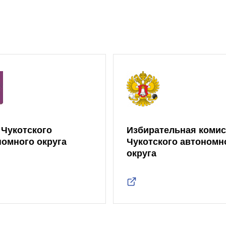
 Чукотского
Избирательная коми
номного округа
Чукотского автономн
округа