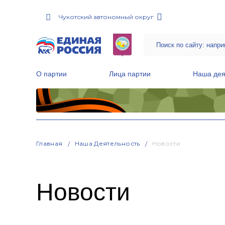
Чукотский автономный округ
О партии
Лица партии
Наша дея
Местные общественные приемные Партии
Руководитель Региональной обще
Народная программа «Единой России»
Главная
Наша Деятельность
Новости
Новости