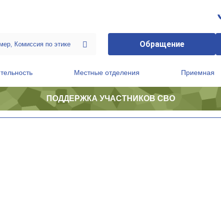
Обращение
тельность
Местные отделения
Приемная
ПОДДЕРЖКА УЧАСТНИКОВ СВО
ственной приемной Председателя Партии
Президиум регионального политического совета