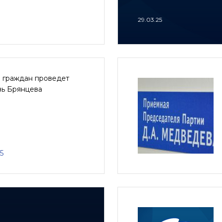
29.03.25
 граждан проведет
ь Брянцева
5