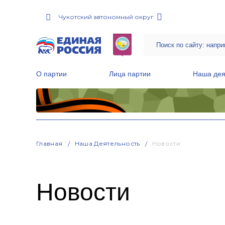
Чукотский автономный округ
О партии
Лица партии
Наша дея
Местные общественные приемные Партии
Руководитель Региональной обще
Народная программа «Единой России»
Главная
Наша Деятельность
Новости
Новости