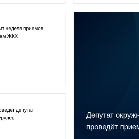
ит неделя приемов
сам ЖКХ
оведет депутат
Депутат окруж
урулев
проведёт прие