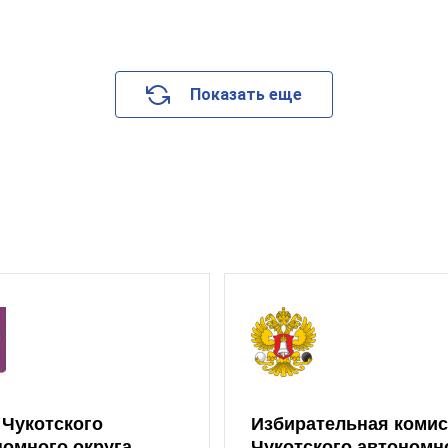
Показать еще
 Чукотского
Избирательная коми
номного округа
Чукотского автономн