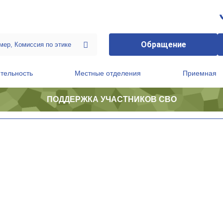
Обращение
тельность
Местные отделения
Приемная
ПОДДЕРЖКА УЧАСТНИКОВ СВО
ственной приемной Председателя Партии
Президиум регионального политического совета