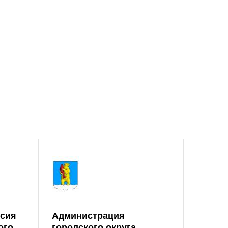
ссия
Администрация
ого
городского округа