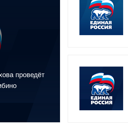
хова проведёт
ибино