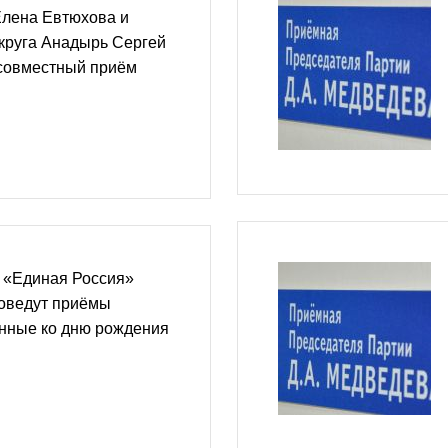
Елена Евтюхова и
округа Анадырь Сергей
совместный приём
 «Единая Россия»
оведут приёмы
енные ко дню рождения