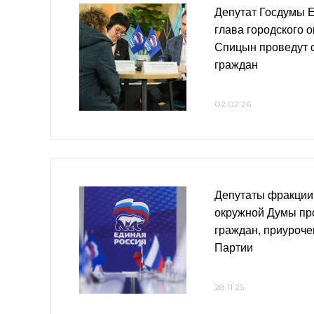
Депутат Госдумы 
глава городского 
Спицын проведут 
граждан
02.02.26
Депутаты фракции
окружной Думы пр
граждан, приуроч
Партии
28.11.25