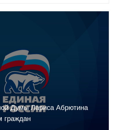
ной Думы Лариса Абрютина
м граждан