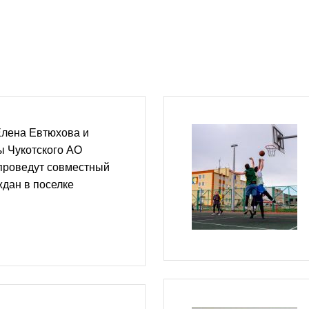
Елена Евтюхова и
ы Чукотского АО
проведут совместный
дан в поселке