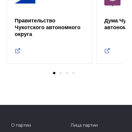
Правительство
Дума Чуко
Чукотского автономного
автономно
округа
О партии
Лица партии