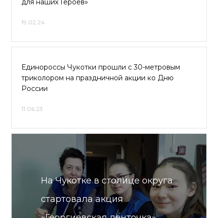
для наших Героев»
19.02.24
Единороссы Чукотки прошли с 30-метровым
триколором на праздничной акции ко Дню
России
11.06.23
На Чукотке в столице округа
стартовала акция
«Георгиевская ленточка»