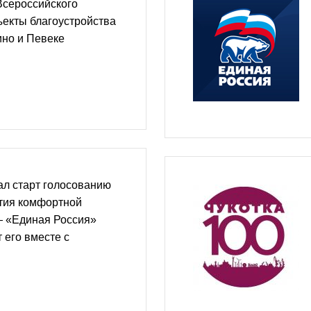
Всероссийского
ъекты благоустройства
ино и Певеке
ал старт голосованию
ития комфортной
— «Единая Россия»
 его вместе с