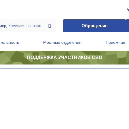
Обращение
тельность
Местные отделения
Приемная
ПОДДЕРЖКА УЧАСТНИКОВ СВО
ственной приемной Председателя Партии
Президиум регионального политического совета