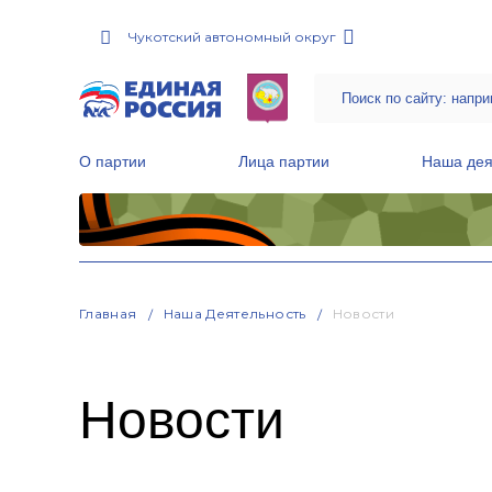
Чукотский автономный округ
О партии
Лица партии
Наша дея
Местные общественные приемные Партии
Руководитель Региональной обще
Народная программа «Единой России»
Главная
Наша Деятельность
Новости
Новости