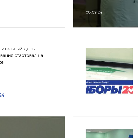
08.09.24
чительный день
вания стартовал на
ке
24