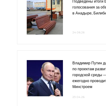
Подведены итоги 
голосования за об
в Анадыре, Билиб
24.06.26
Владимир Путин д
по проектам разв
городской среды 
ежегодно проводит
Минстроем
23.04.26