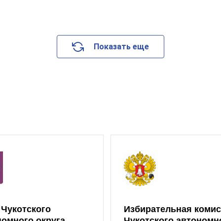
Показать еще
 Чукотского
Избирательная коми
номного округа
Чукотского автономн