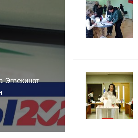
га Эгвекинот
и