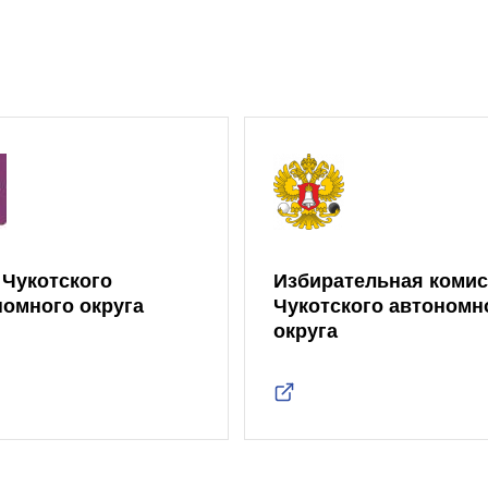
 Чукотского
Избирательная коми
номного округа
Чукотского автономн
округа