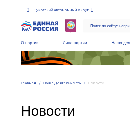
Чукотский автономный округ
О партии
Лица партии
Наша дея
Местные общественные приемные Партии
Руководитель Региональной обще
Народная программа «Единой России»
Главная
Наша Деятельность
Новости
Новости