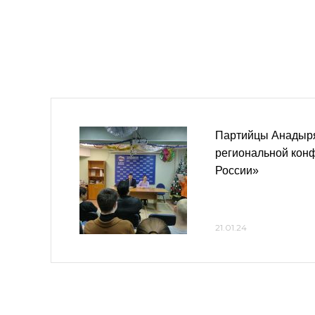
Партийцы Анадыря
региональной кон
России»
21.01.24