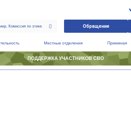
Обращение
тельность
Местные отделения
Приемная
ПОДДЕРЖКА УЧАСТНИКОВ СВО
ственной приемной Председателя Партии
Президиум регионального политического совета