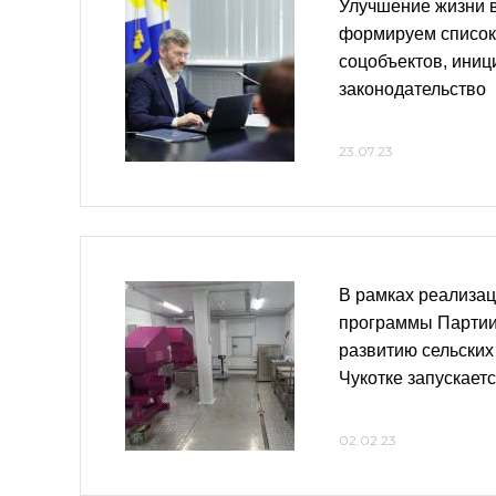
Улучшение жизни в
формируем список
соцобъектов, иниц
законодательство
23.07.23
В рамках реализа
программы Партии
развитию сельских
Чукотке запускает
02.02.23