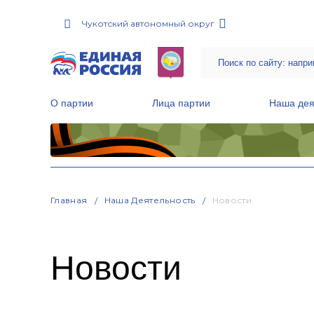
Чукотский автономный округ
О партии
Лица партии
Наша дея
Местные общественные приемные Партии
Руководитель Региональной обще
Народная программа «Единой России»
Главная
Наша Деятельность
Новости
Новости