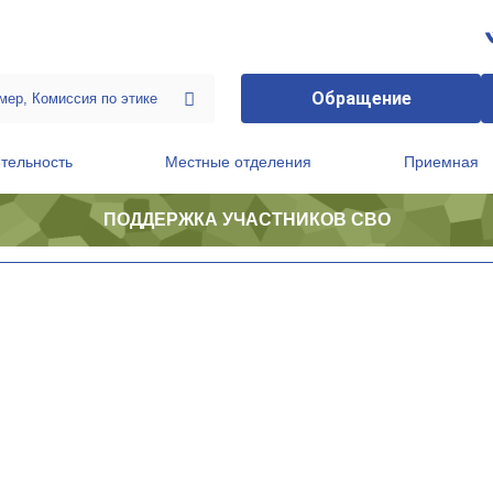
Обращение
тельность
Местные отделения
Приемная
ПОДДЕРЖКА УЧАСТНИКОВ СВО
ственной приемной Председателя Партии
Президиум регионального политического совета