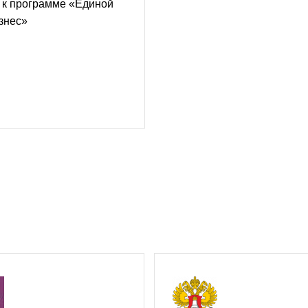
 к программе «Единой
знес»