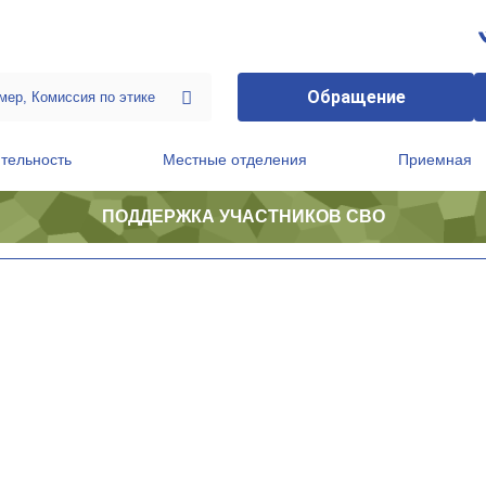
Обращение
тельность
Местные отделения
Приемная
ПОДДЕРЖКА УЧАСТНИКОВ СВО
ственной приемной Председателя Партии
Президиум регионального политического совета