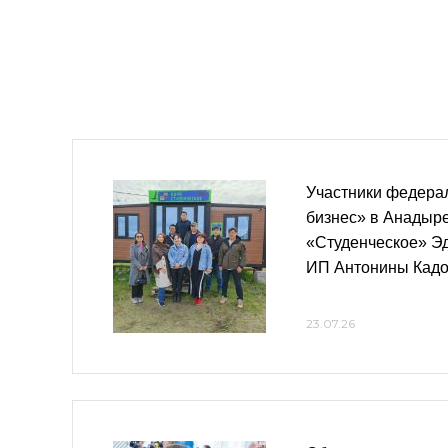
Участники федера
бизнес» в Анадыр
«Студенческое» Эд
ИП Антонины Кад
23.07.26