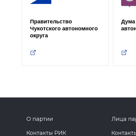
Правительство
Дума
Чукотского автономного
авто
округа
О партии
Лица па
Контакты РИК
Контакт