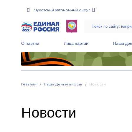
Чукотский автономный округ
О партии
Лица партии
Наша дея
Местные общественные приемные Партии
Руководитель Региональной обще
Народная программа «Единой России»
Главная
Наша Деятельность
Новости
Новости