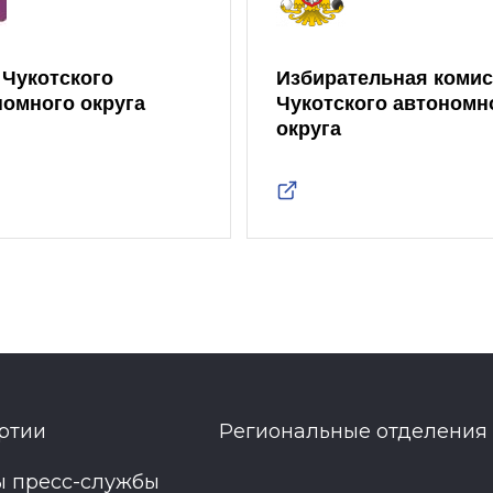
 Чукотского
Избирательная коми
номного округа
Чукотского автономн
округа
ртии
Региональные отделения
ы пресс-службы