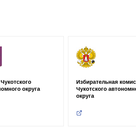
 Чукотского
Избирательная коми
номного округа
Чукотского автономн
округа