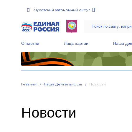
Чукотский автономный округ
О партии
Лица партии
Наша дея
Местные общественные приемные Партии
Руководитель Региональной обще
Народная программа «Единой России»
Главная
Наша Деятельность
Новости
Новости