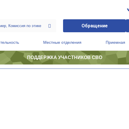
Обращение
тельность
Местные отделения
Приемная
ПОДДЕРЖКА УЧАСТНИКОВ СВО
ственной приемной Председателя Партии
Президиум регионального политического совета