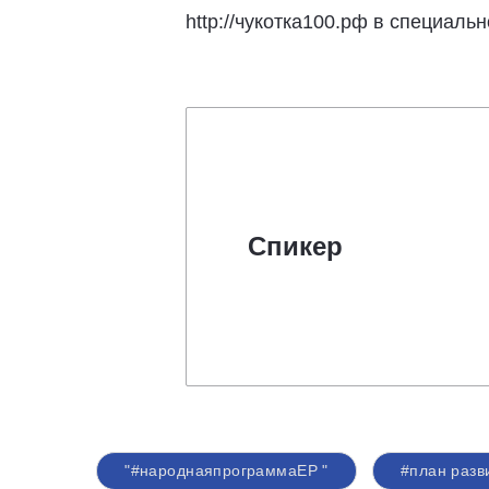
http://чукотка100.рф в специал
Спикер
"#народнаяпрограммаЕР "
#план разв