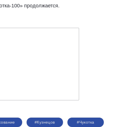
котка-100» продолжается.
сование
#Кузнецов
#Чукотка