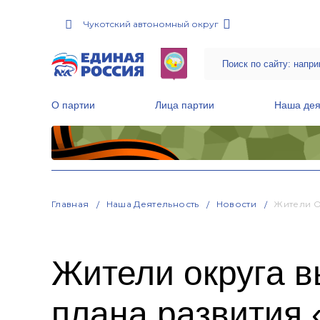
Чукотский автономный округ
О партии
Лица партии
Наша дея
Местные общественные приемные Партии
Руководитель Региональной обще
Народная программа «Единой России»
Главная
Наша Деятельность
Новости
Жители О
Жители округа 
плана развития 