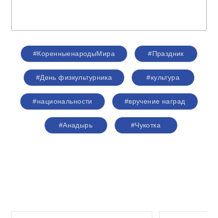
#КоренныенародыМира
#Праздник
#День физкультурника
#культура
#национальности
#вручение наград
#Анадырь
#Чукотка