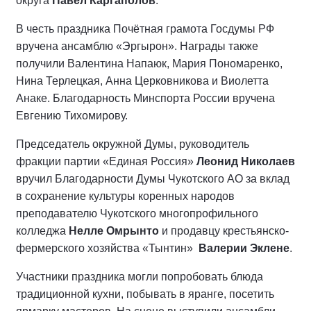
округа
Павел Каргаполов
.
В честь праздника Почётная грамота Госдумы РФ
вручена ансамблю «Эргырон». Награды также
получили Валентина Напаюк, Мария Пономаренко,
Нина Терлецкая, Анна Церковникова и Виолетта
Анаке. Благодарность Минспорта России вручена
Евгению Тихомирову.
Председатель окружной Думы, руководитель
фракции партии «Единая Россия»
Леонид Николаев
вручил Благодарности Думы Чукотского АО за вклад
в сохранение культуры коренных народов
преподавателю Чукотского многопрофильного
колледжа
Нелле Омрынто
и продавцу крестьянско-
фермерского хозяйства «Тынтин»
Валерии Эклене
.
Участники праздника могли попробовать блюда
традиционной кухни, побывать в яранге, посетить