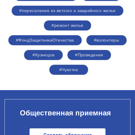
#переселение из ветхого и аварийного жилья
#ремонт жилья
#ФондЗащитникиОтечества
#волонтеры
#Кузнецов
#Провидения
#Чукотка
Общественная приемная