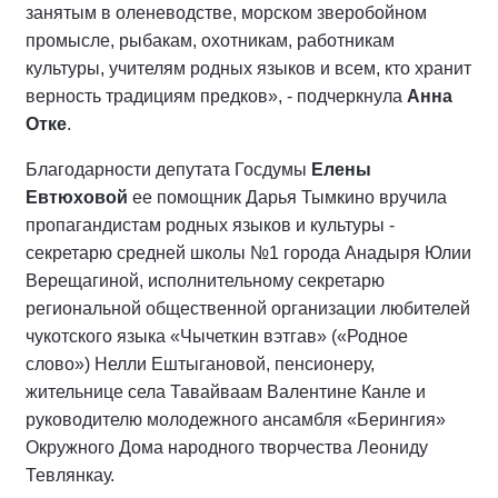
занятым в оленеводстве, морском зверобойном
промысле, рыбакам, охотникам, работникам
культуры, учителям родных языков и всем, кто хранит
верность традициям предков», - подчеркнула
Анна
Отке
.
Благодарности депутата Госдумы
Елены
Евтюховой
ее помощник Дарья Тымкино вручила
пропагандистам родных языков и культуры -
секретарю средней школы №1 города Анадыря Юлии
Верещагиной, исполнительному секретарю
региональной общественной организации любителей
чукотского языка «Чычеткин вэтгав» («Родное
слово») Нелли Ештыгановой, пенсионеру,
жительнице села Тавайваам Валентине Канле и
руководителю молодежного ансамбля «Берингия»
Окружного Дома народного творчества Леониду
Тевлянкау.