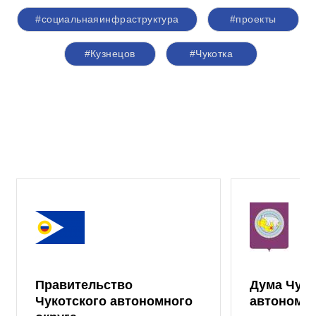
#социальнаяинфраструктура
#проекты
#Кузнецов
#Чукотка
Правительство
Дума Чуко
Чукотского автономного
автономно