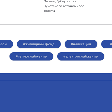
Партии, Губернатор
Чукотского автономного
округа
езон
#жилищный фонд
#навигация
#теплоснабжение
#электроснабжение