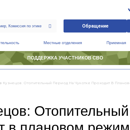
Обращение
тельность
Местные отделения
Приемная
ПОДДЕРЖКА УЧАСТНИКОВ СВО
ственной приемной Председателя Партии
Президиум регионального политического совета
в Кузнецов: Отопительный Период На Чукотке Проходит В Плано
ецов: Отопительный
т в плановом режи