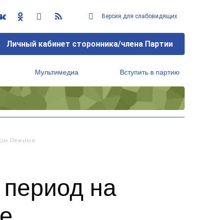
Версия для слабовидящих
Личный кабинет сторонника/члена Партии
Мультимедиа
Вступить в партию
Региональный исполнительный комитет
вом Режиме
 период на
ме