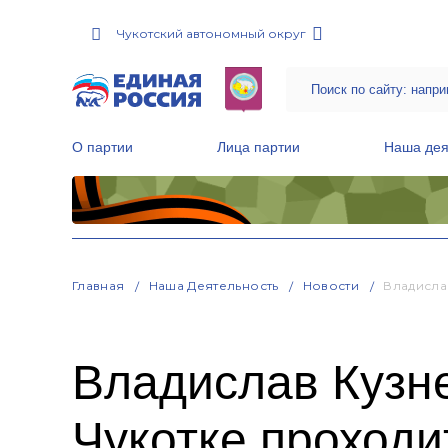
Чукотский автономный округ
О партии
Лица партии
Наша дея
Местные общественные приемные Партии
Руководитель Региональной обще
Народная программа «Единой России»
Главная
Наша Деятельность
Новости
Владисла
Владислав Кузн
Чукотке проходи