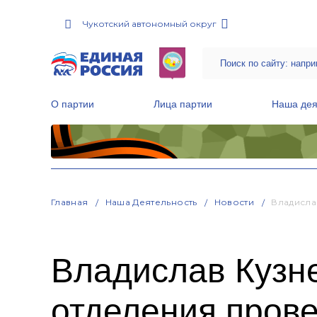
Чукотский автономный округ
О партии
Лица партии
Наша дея
Местные общественные приемные Партии
Руководитель Региональной обще
Народная программа «Единой России»
Главная
Наша Деятельность
Новости
Владисла
Владислав Кузн
отделения прове