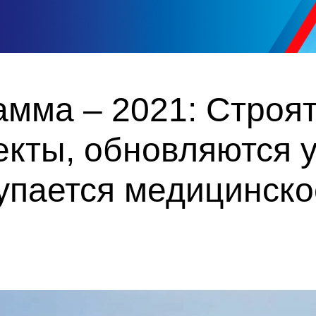
амма – 2021: Строя
екты, обновляются 
купается медицинск