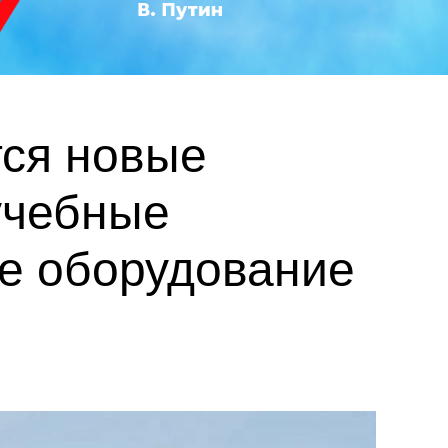
тся новые
учебные
ое оборудование