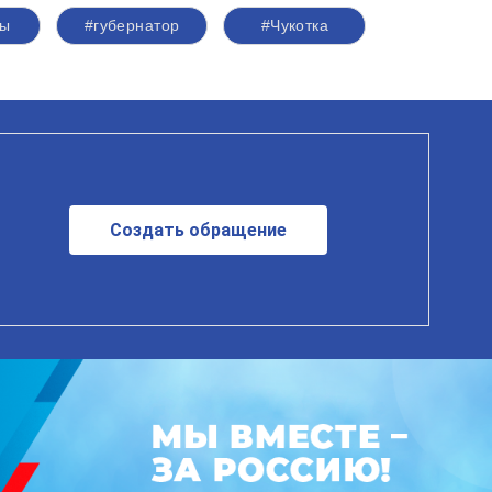
цы
#губернатор
#Чукотка
Создать обращение