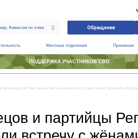
Обращение
тельность
Местные отделения
Приемная
ПОДДЕРЖКА УЧАСТНИКОВ СВО
ственной приемной Председателя Партии
Президиум регионального политического совета
в Кузнецов И Партийцы Регионального Отделения Провели Встр
ецов и партийцы Ре
ли встречу с жёнам