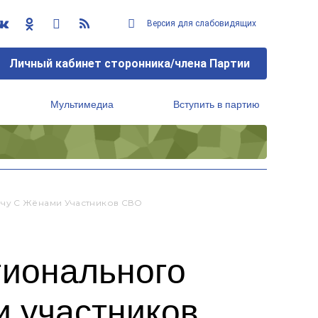
Версия для слабовидящих
Личный кабинет сторонника/члена Партии
Мультимедиа
Вступить в партию
Региональный исполнительный комитет
ечу С Жёнами Участников СВО
гионального
и участников