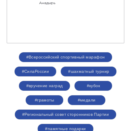
Анадырь
#Всероссийский спортивный марафон
#СилаРоссии
#шахматный турнир
#вручение наград
#кубок
#грамоты
#медали
#Региональный совет сторонников Партии
#памятные подарки