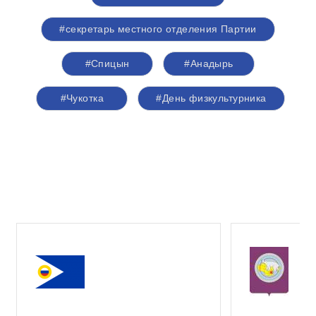
#секретарь местного отделения Партии
#Спицын
#Анадырь
#Чукотка
#День физкультурника