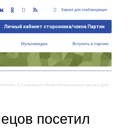
Версия для слабовидящих
Личный кабинет сторонника/члена Партии
Мультимедиа
Вступить в партию
Региональный исполнительный комитет
 Огонёк» В Социально-Реабилитационном Центре Для
нецов посетил