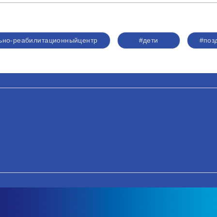
ьно-реабилитационныйцентр
#дети
#поз