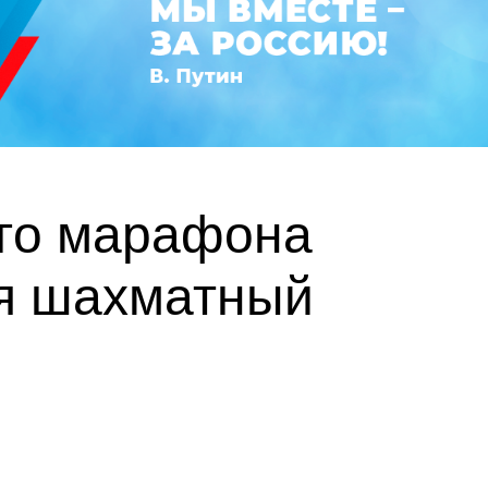
ого марафона
ся шахматный