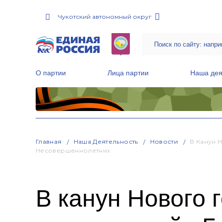
Чукотский автономный округ
О партии
Лица партии
Наша дея
Местные общественные приемные Партии
Руководитель Региональной обще
Народная программа «Единой России»
Главная
Наша Деятельность
Новости
В Канун 
Несовершеннолетних
В канун Нового 