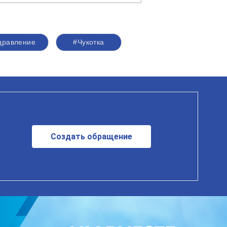
дравление
#Чукотка
Создать обращение