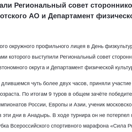
тали Региональный совет стороннико
отского АО и Департамент физическ
го окружного профильного лицея в День физкультур
ами которого выступили Региональный совет сторонн
тономного округа и Департамент физической культур
 длившемся чуть более двух часов, приняли участие
озраста. По итогам 9 туров в общем зачёте победит
чемпионатов России, Европы и Азии, ученик московс
в эти дни в Анадырь. В ходе турнира он не потерпел
убка Всероссийского спортивного марафона «Сила Ро