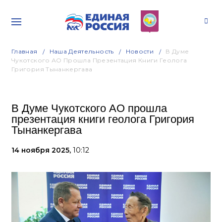
Главная
Наша Деятельность
Новости
В Думе
Чукотского АО Прошла Презентация Книги Геолога
Григория Тынанкергава
В Думе Чукотского АО прошла
презентация книги геолога Григория
Тынанкергава
14 ноября 2025,
10:12