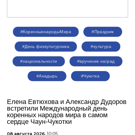
#КоренныенародыМира
#Праздник
#День физкультурника
#культура
#национальности
#вручение наград
#Анадырь
#Чукотка
Елена Евтюхова и Александр Дудоров
встретили Международный день
коренных народов мира в самом
сердце Чаун-Чукотки
08 августа 2026,
10:05