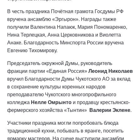
В честь праздника Почётная грамота Госдумы РФ
вручена ансамблю «Эргырон». Награды также
получили Валентина Напаюк, Мария Пономаренко,
Нина Терлецкая, Анна Церковникова и Виолетта
Анаке. Благодарность Минспорта России вручена
Евгению Тихомирову.
Председатель окружной Думы, руководитель
фракции партии «Единая Россия»
Леонид Николаев
вручил Благодарности Думы Чукотского АО за вклад
в сохранение культуры коренных народов
преподавателю Чукотского многопрофильного
колледжа
Нелле Омрынто
и продавцу крестьянско-
фермерского хозяйства «Тынтин»
Валерии Эклене
.
Участники праздника могли попробовать блюда
традиционной кухни, побывать в яранге, посетить
ярмарку мастеров. На сцене выступили ансамбли