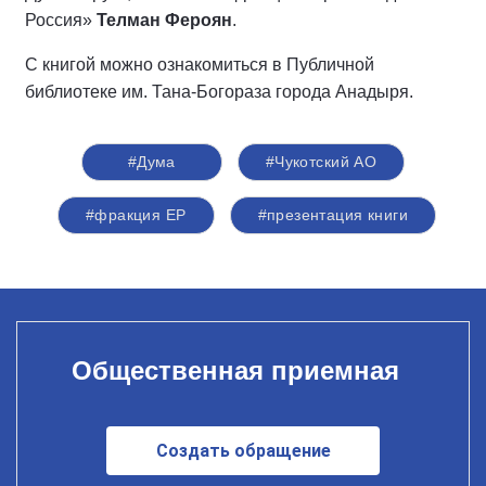
Россия»
Телман Фероян
.
С книгой можно ознакомиться в Публичной
библиотеке им. Тана-Богораза города Анадыря.
#Дума
#Чукотский АО
#фракция ЕР
#презентация книги
Общественная приемная
Создать обращение