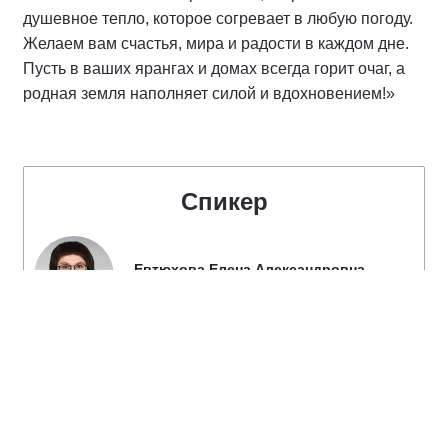
душевное тепло, которое согревает в любую погоду.
Желаем вам счастья, мира и радости в каждом дне.
Пусть в ваших ярангах и домах всегда горит очаг, а
родная земля наполняет силой и вдохновением!»
Спикер
Евтюхова Елена Александровна
Депутат Государственной Думы
Федерального Собрания Российской
Федерации, Руководитель Региональной
общественной приемной Д.А. Медведева в
Чукотском автономном округе