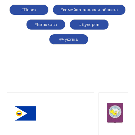
#Певек
#семейно-родовая община
#Евтюхова
#Дудоров
#Чукотка