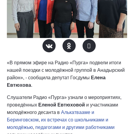
«В прямом эфире на Радио «Пурга» подвели итоги
нашей поездки с молодёжной группой в Анадырский
район», - сообщила депутат Госдумы
Елена
Евтюхова
.
Слушатели Радио «Пурга» узнали о мероприятиях,
проведённых
Еленой Евтюховой
и участниками
молодёжного десанта в
Алькатвааме и
Беринговском
,
их встречах со школьниками и
молодёжью
,
педагогами и другими работниками