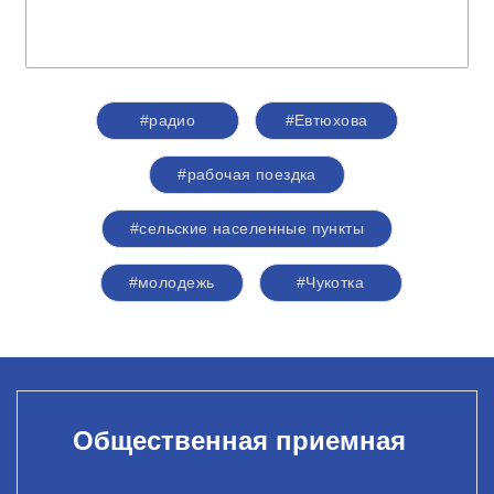
#радио
#Евтюхова
#рабочая поездка
#сельские населенные пункты
#молодежь
#Чукотка
Общественная приемная