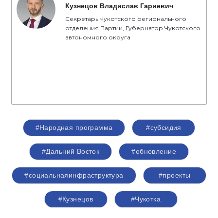
Кузнецов Владислав Гариевич
Секретарь Чукотского регионального
отделения Партии, Губернатор Чукотского
автономного округа
#Народная программа
#субсидия
#Дальний Восток
#обновление
#социальнаяинфраструктура
#проекты
#Кузнецов
#Чукотка