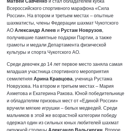
Матвей Савченко
и стал обладателем кубка
Всероссийского спортивного марафона «Сила
России». На втором и третьем местах – опытные
шахматисты, члены Федерации шахмат Чукотского
АО
Александр Алеев
и
Рустам Новрузов
,
получившие памятные подарки Партии, а также
грамоты и медали Департамента физической
культуры и спорта Чукотского АО.
Среди девочек до 14 лет первое место заняла самая
младшая участница спортивного мероприятия
семилетняя
Арина Кравцова
, ученица Рустама
Новрузова. На втором и третьем местах – Мария
Ахметова и Екатерина Ракова. Юной победительнице
и обладателям призовых мест от «Единой России»
вручили мягкие игрушки – белых медведей. Среди
мальчиков в этой же возрастной категории победу
одержал один из сильных юных любителей шахмат
окружной столицы
Александр Вальгиргин
. Второе