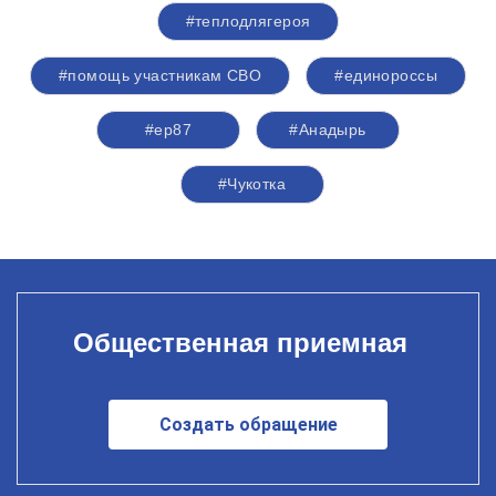
#теплодлягероя
#помощь участникам СВО
#единороссы
#ер87
#Анадырь
#Чукотка
Общественная приемная
Создать обращение