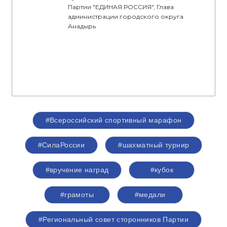
Партии "ЕДИНАЯ РОССИЯ", Глава
администрации городского округа
Анадырь
#Всероссийский спортивный марафон
#СилаРоссии
#шахматный турнир
#вручение наград
#кубок
#грамоты
#медали
#Региональный совет сторонников Партии