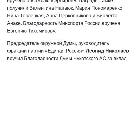
вручена ансамблю «Эргырон». Награды также
получили Валентина Напаюк, Мария Пономаренко,
Нина Терлецкая, Анна Церковникова и Виолетта
Анаке. Благодарность Минспорта России вручена
Евгению Тихомирову.
Председатель окружной Думы, руководитель
фракции партии «Единая Россия»
Леонид Николаев
вручил Благодарности Думы Чукотского АО за вклад
в сохранение культуры коренных народов
преподавателю Чукотского многопрофильного
колледжа
Нелле Омрынто
и продавцу крестьянско-
фермерского хозяйства «Тынтин»
Валерии Эклене
.
Участники праздника могли попробовать блюда
традиционной кухни, побывать в яранге, посетить
ярмарку мастеров. На сцене выступили ансамбли
«Атасикун», «Эргырон», «Урвиԓ» и группа «Полюс
притяжения». В спортивной зоне выполняли