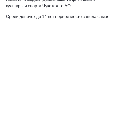
культуры и спорта Чукотского АО.
Среди девочек до 14 лет первое место заняла самая
младшая участница спортивного мероприятия
семилетняя
Арина Кравцова
, ученица Рустама
Новрузова. На втором и третьем местах – Мария
Ахметова и Екатерина Ракова. Юной победительнице
и обладателям призовых мест от «Единой России»
вручили мягкие игрушки – белых медведей. Среди
мальчиков в этой же возрастной категории победу
одержал один из сильных юных любителей шахмат
окружной столицы
Александр Вальгиргин
. Второе
место досталось Александру Агафонову, а третье -
Виктору Монзук, недавно прибывшему с родителями
на Чукотку из Республики Тывы и ранее
участвовавшему в шахматном турнире, также
организованном Региональным советом сторонников
«Единой России» и Федерацией шахмат Чукотки. На