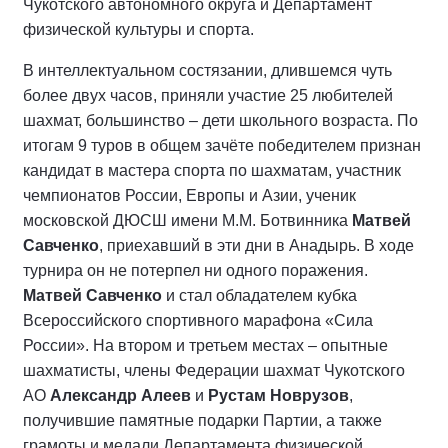
Чукотского автономного округа и Департамент
физической культуры и спорта.
В интеллектуальном состязании, длившемся чуть
более двух часов, приняли участие 25 любителей
шахмат, большинство – дети школьного возраста. По
итогам 9 туров в общем зачёте победителем признан
кандидат в мастера спорта по шахматам, участник
чемпионатов России, Европы и Азии, ученик
московской ДЮСШ имени М.М. Ботвинника
Матвей
Савченко
, приехавший в эти дни в Анадырь. В ходе
турнира он не потерпел ни одного поражения.
Матвей Савченко
и стал обладателем кубка
Всероссийского спортивного марафона «Сила
России». На втором и третьем местах – опытные
шахматисты, члены Федерации шахмат Чукотского
АО
Александр Алеев
и
Рустам Новрузов
,
получившие памятные подарки Партии, а также
грамоты и медали Департамента физической