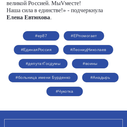
великой Россией. МыVместе!
Наша сила в единстве!» - подчеркнула
Елена Евтюхова
.
#ер87
#ЕРпомогает
#ЕдинаяРоссия
#ЛеонидНиколаев
#депутатГосдумы
#воины
#больница имени Бурденко
#Анадырь
#Чукотка