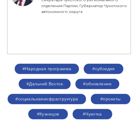
отделения Партии, Губернатор Чукотского
автономного округа
#Народная программа
#субсидия
#Дальний Восток
#обновление
#социальнаяинфраструктура
#проекты
#Кузнецов
#Чукотка