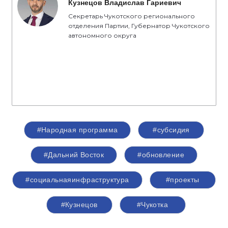
Кузнецов Владислав Гариевич
Секретарь Чукотского регионального
отделения Партии, Губернатор Чукотского
автономного округа
#Народная программа
#субсидия
#Дальний Восток
#обновление
#социальнаяинфраструктура
#проекты
#Кузнецов
#Чукотка