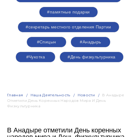
#памятные подарки
#секретарь местного отделения Партии
#Спицын
#Анадырь
#Чукотка
#День физкультурника
Главная
Наша Деятельность
Новости
В Анадыре
Отметили День Коренных Народов Мира И День
Физкультурника
В Анадыре отметили День коренных
народов мира и День физкультурника