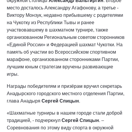
окружной столицы
Александр Вальгиргин
. Второе
место досталось Александру Агафонову, а третье -
Виктору Монзук, недавно прибывшему с родителями
на Чукотку из Республики Тывы и ранее
участвовавшему в шахматном турнире, также
организованном Региональным советом сторонников
«Единой России» и Федерацией шахмат Чукотки. На
память об участии во Всероссийском спортивном
марафоне, организованном сторонниками Партии,
лучшим юным стратегам вручены развивающие
игры.
Награды победителям и призёрам вручил секретарь
Анадырского городского местного отделения Партии,
глава Анадыря
Сергей Спицын
.
«Шахматные турниры в нашем городе стали доброй
традицией, - подчеркнул
Сергей Спицын
. –
Соревнования по этому виду спорта в окружной