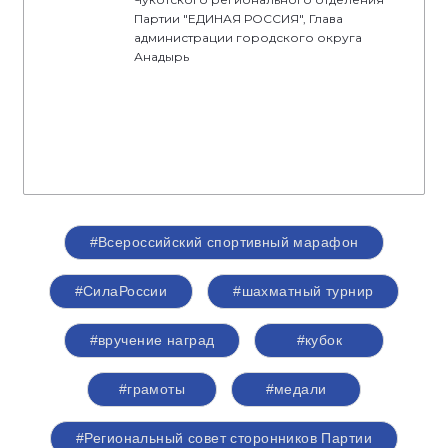
Партии "ЕДИНАЯ РОССИЯ", Глава
администрации городского округа
Анадырь
#Всероссийский спортивный марафон
#СилаРоссии
#шахматный турнир
#вручение наград
#кубок
#грамоты
#медали
#Региональный совет сторонников Партии