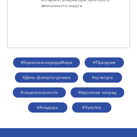
автономного округа.
#КоренныенародыМира
#Праздник
#День физкультурника
#культура
#национальности
#вручение наград
#Анадырь
#Чукотка