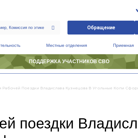
Обращение
тельность
Местные отделения
Приемная
ПОДДЕРЖКА УЧАСТНИКОВ СВО
ственной приемной Председателя Партии
Президиум регионального политического совета
м Рабочей Поездки Владислава Кузнецова В Угольные Копи Сфо
ей поездки Владисл