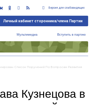
Версия для слабовидящих
Личный кабинет сторонника/члена Партии
Мультимедиа
Вступить в партию
Региональный исполнительный комитет
рмирован Список Поручений По Вопросам Развития
ава Кузнецова в