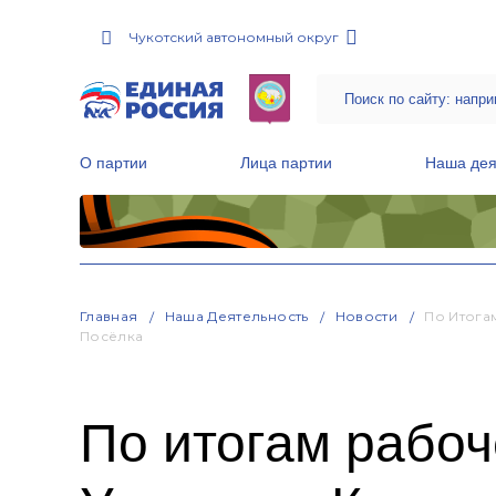
Чукотский автономный округ
О партии
Лица партии
Наша дея
Местные общественные приемные Партии
Руководитель Региональной обще
Народная программа «Единой России»
Главная
Наша Деятельность
Новости
По Итога
Посёлка
По итогам рабоч