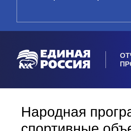
ОТ
ПР
Народная прогр
спортивные объ