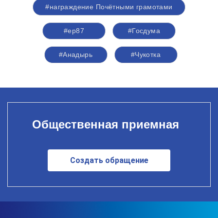
#награждение Почётными грамотами
#ер87
#Госдума
#Анадырь
#Чукотка
Общественная приемная
Создать обращение