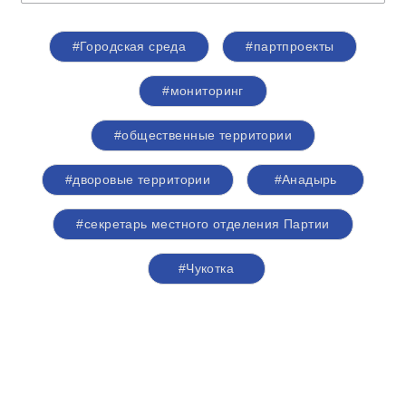
#Городская среда
#партпроекты
#мониторинг
#общественные территории
#дворовые территории
#Анадырь
#секретарь местного отделения Партии
#Чукотка