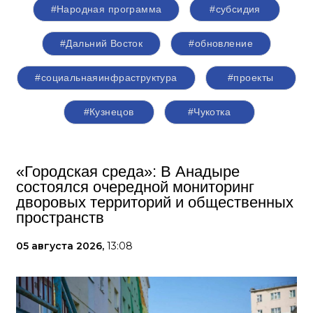
#Народная программа
#субсидия
#Дальний Восток
#обновление
#социальнаяинфраструктура
#проекты
#Кузнецов
#Чукотка
«Городская среда»: В Анадыре
состоялся очередной мониторинг
дворовых территорий и общественных
пространств
05 августа 2026,
13:08