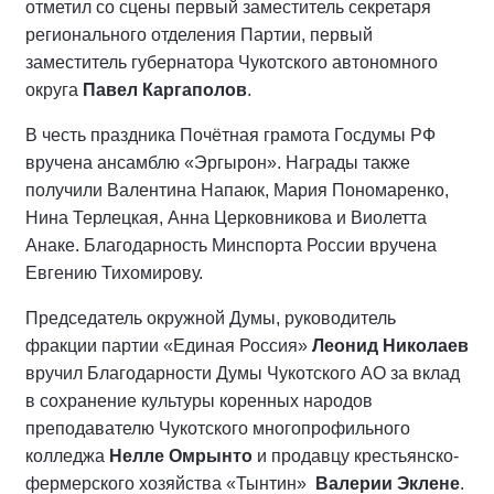
отметил со сцены первый заместитель секретаря
регионального отделения Партии, первый
заместитель губернатора Чукотского автономного
округа
Павел Каргаполов
.
В честь праздника Почётная грамота Госдумы РФ
вручена ансамблю «Эргырон». Награды также
получили Валентина Напаюк, Мария Пономаренко,
Нина Терлецкая, Анна Церковникова и Виолетта
Анаке. Благодарность Минспорта России вручена
Евгению Тихомирову.
Председатель окружной Думы, руководитель
фракции партии «Единая Россия»
Леонид Николаев
вручил Благодарности Думы Чукотского АО за вклад
в сохранение культуры коренных народов
преподавателю Чукотского многопрофильного
колледжа
Нелле Омрынто
и продавцу крестьянско-
фермерского хозяйства «Тынтин»
Валерии Эклене
.