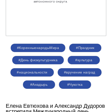
автономного округа.
#КоренныенародыМира
#Праздник
#День физкультурника
#культура
#национальности
#вручение наград
#Анадырь
#Чукотка
Елена Евтюхова и Александр Дудоров
встретили Международный день