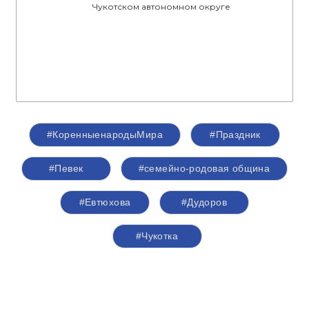
Чукотском автономном округе
#КоренныенародыМира
#Праздник
#Певек
#семейно-родовая община
#Евтюхова
#Дудоров
#Чукотка