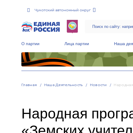
Чукотский автономный округ
О партии
Лица партии
Наша дея
Местные общественные приемные Партии
Руководитель Региональной обще
Народная программа «Единой России»
Главная
Наша Деятельность
Новости
Народная
Народная програ
«Земских учител