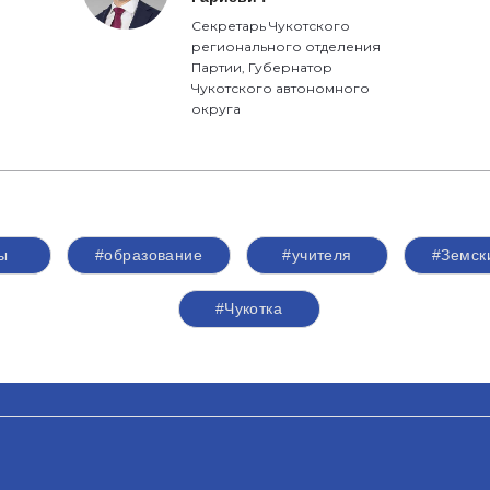
Секретарь Чукотского
регионального отделения
Партии, Губернатор
Чукотского автономного
округа
ы
#образование
#учителя
#Земск
#Чукотка