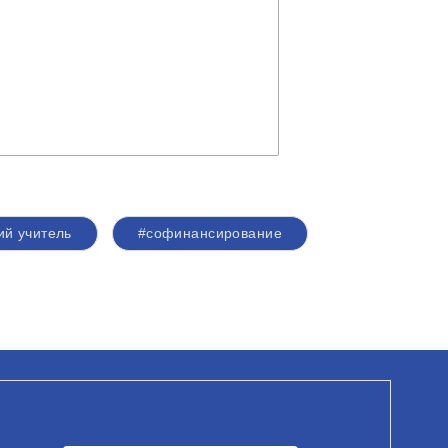
ий учитель
#софинансирование