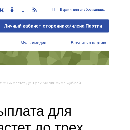
Версия для слабовидящих
Личный кабинет сторонника/члена Партии
Мультимедиа
Вступить в партию
Региональный исполнительный комитет
отке Вырастет До Трех Миллионов Рублей
ыплата для
стет до трех