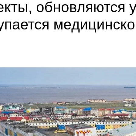
екты, обновляются 
купается медицинск