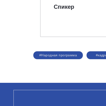
Спикер
#Народная программа
#кадр