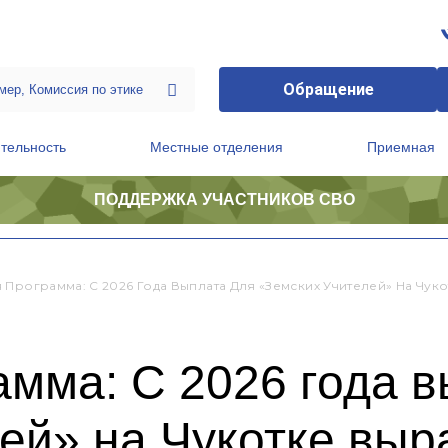
Обращение
тельность
Местные отделения
Приемная
ПОДДЕРЖКА УЧАСТНИКОВ СВО
ственной приемной Председателя Партии
Президиум регионального политического совета
 Программа: С 2026 Года Выплата Для «Земских Учителей» На Чук
мма: С 2026 года в
ей» на Чукотке выра