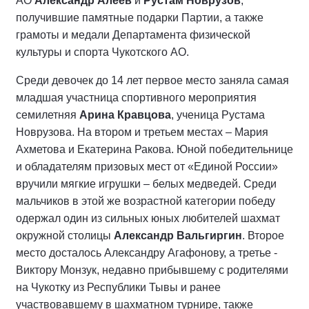
АО
Александр Алеев
и
Рустам Новрузов
,
получившие памятные подарки Партии, а также
грамоты и медали Департамента физической
культуры и спорта Чукотского АО.
Среди девочек до 14 лет первое место заняла самая
младшая участница спортивного мероприятия
семилетняя
Арина Кравцова
, ученица Рустама
Новрузова. На втором и третьем местах – Мария
Ахметова и Екатерина Ракова. Юной победительнице
и обладателям призовых мест от «Единой России»
вручили мягкие игрушки – белых медведей. Среди
мальчиков в этой же возрастной категории победу
одержал один из сильных юных любителей шахмат
окружной столицы
Александр Вальгиргин
. Второе
место досталось Александру Агафонову, а третье -
Виктору Монзук, недавно прибывшему с родителями
на Чукотку из Республики Тывы и ранее
участвовавшему в шахматном турнире, также