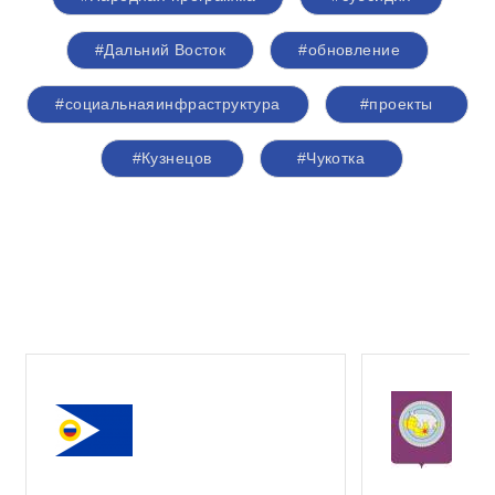
#Дальний Восток
#обновление
#социальнаяинфраструктура
#проекты
#Кузнецов
#Чукотка