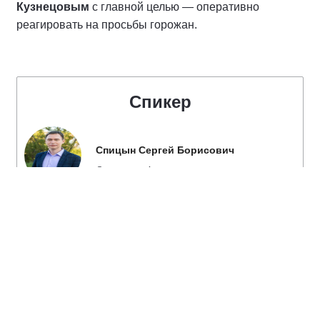
Кузнецовым
с главной целью — оперативно
реагировать на просьбы горожан.
Спикер
Спицын Сергей Борисович
Секретарь Анадырского городского
местного отделения Партии "ЕДИНАЯ
РОССИЯ", член Президиума
Регионального Политического совета
Чукотского регионального отделения
Партии "ЕДИНАЯ РОССИЯ", Глава
администрации городского округа
Анадырь