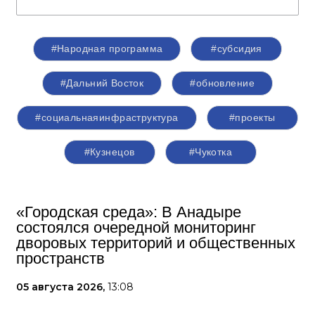
#Народная программа
#субсидия
#Дальний Восток
#обновление
#социальнаяинфраструктура
#проекты
#Кузнецов
#Чукотка
«Городская среда»: В Анадыре
состоялся очередной мониторинг
дворовых территорий и общественных
пространств
05 августа 2026,
13:08