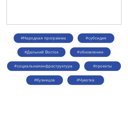
#Народная программа
#субсидия
#Дальний Восток
#обновление
#социальнаяинфраструктура
#проекты
#Кузнецов
#Чукотка