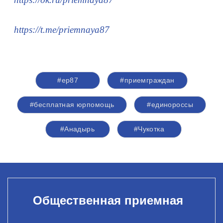
https://t.me/priemnaya87
#ер87
#приемграждан
#бесплатная юрпомощь
#единороссы
#Анадырь
#Чукотка
Общественная приемная