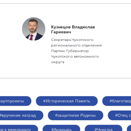
Кузнецов Владислав
Гариевич
Секретарь Чукотского
регионального отделения
Партии, Губернатор
Чукотского автономного
округа
партпроекты
#Историческая Память
#благотво
#вручение наград
#защитники Родины
#Отец 
ов к мемориалу
#Анадырь
#Чукотка