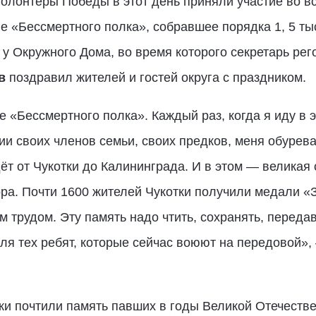
олонтёры Победы в этот день приняли участие во в
е «Бессмертного полка», собравшее порядка 1, 5 ты
у Окружного Дома, во время которого секретарь рег
в
поздравил жителей и гостей округа с праздником.
е «Бессмертного полка». Каждый раз, когда я иду в 
и своих членов семьи, своих предков, меня обурев
т от Чукотки до Калининграда. И в этом — великая 
ора. Почти 1600 жителей Чукотки получили медали «
 трудом. Эту память надо чтить, сохранять, передав
ля тех ребят, которые сейчас воюют на передовой»
ки почтили память павших в годы Великой Отечеств