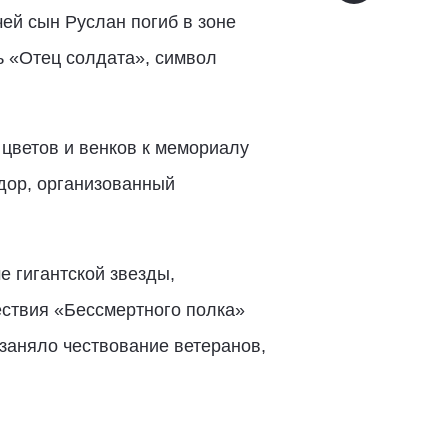
 чей сын Руслан погиб в зоне
ь «Отец солдата», символ
цветов и венков к мемориалу
дор, организованный
е гигантской звезды,
ествия «Бессмертного полка»
заняло чествование ветеранов,