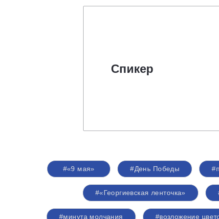
Спикер
#«9 мая»
#День Победы
#
#«Георгиевская ленточка»
#минута молчания
#возложение цвет