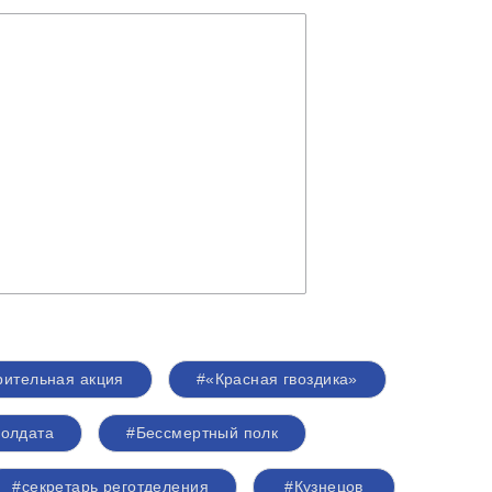
рительная акция
#«Красная гвоздика»
солдата
#Бессмертный полк
#секретарь реготделения
#Кузнецов