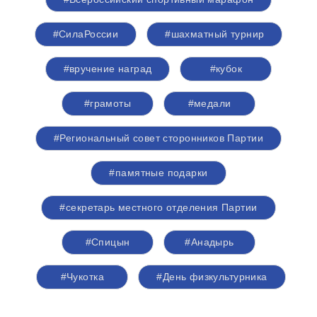
#СилаРоссии
#шахматный турнир
#вручение наград
#кубок
#грамоты
#медали
#Региональный совет сторонников Партии
#памятные подарки
#секретарь местного отделения Партии
#Спицын
#Анадырь
#Чукотка
#День физкультурника