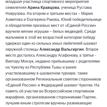
младшая участница спортивного мероприятия
семилетняя
Арина Кравцова
, ученица Рустама
Новрузова. На втором и третьем местах – Мария
Ахметова и Екатерина Ракова. Юной победительнице
и обладателям призовых мест от «Единой России»
вручили мягкие игрушки – белых медведей. Среди
мальчиков в этой же возрастной категории победу
одержал один из сильных юных любителей шахмат
окружной столицы
Александр Вальгиргин
. Второе
место досталось Александру Агафонову, а третье -
Виктору Монзук, недавно прибывшему с родителями
на Чукотку из Республики Тывы и ранее
участвовавшему в шахматном турнире, также
организованном Региональным советом сторонников
«Единой России» и Федерацией шахмат Чукотки. На
память об участии во Всероссийском спортивном
марафоне, организованном сторонниками Партии,
лучшим юным стратегам вручены развивающие