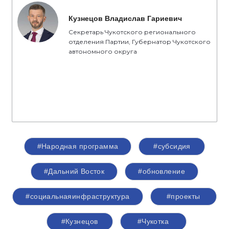
Кузнецов Владислав Гариевич
Секретарь Чукотского регионального
отделения Партии, Губернатор Чукотского
автономного округа
#Народная программа
#субсидия
#Дальний Восток
#обновление
#социальнаяинфраструктура
#проекты
#Кузнецов
#Чукотка