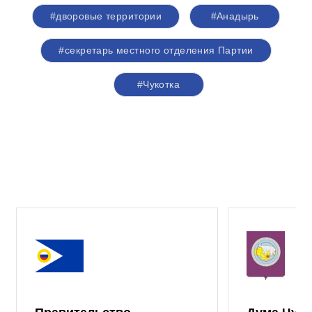
#дворовые территории
#Анадырь
#секретарь местного отделения Партии
#Чукотка