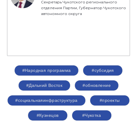
Секретарь Чукотского регионального
отделения Партии, Губернатор Чукотского
автономного округа
#Народная программа
#субсидия
#Дальний Восток
#обновление
#социальнаяинфраструктура
#проекты
#Кузнецов
#Чукотка