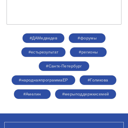
#ДАМедведев
#форумы
#естьрезультат
#регионы
#Сантк-Петербург
#народнаяпрограммаЕР
#Голикова
#Амелин
#мерыподдержкисемей