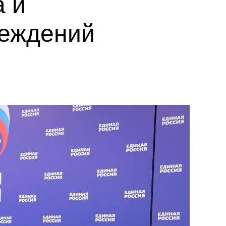
а и
реждений