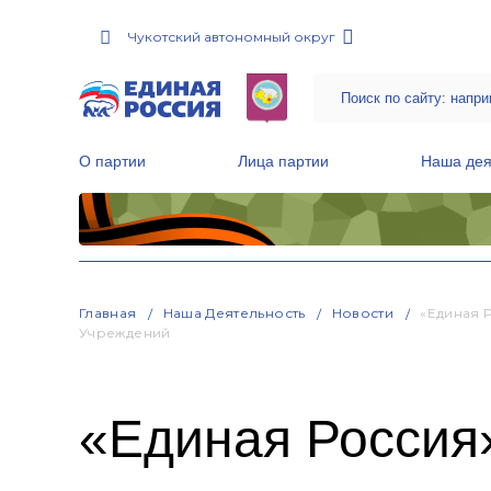
Чукотский автономный округ
О партии
Лица партии
Наша дея
Местные общественные приемные Партии
Руководитель Региональной обще
Народная программа «Единой России»
Главная
Наша Деятельность
Новости
«Единая 
Учреждений
«Единая Россия