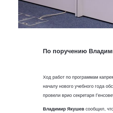
По поручению Владими
Ход работ по программам капрем
началу нового учебного года о
провели врио секретаря Генсов
Владимир Якушев
сообщил, что