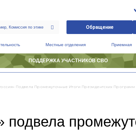
Обращение
тельность
Местные отделения
Приемная
ПОДДЕРЖКА УЧАСТНИКОВ СВО
ственной приемной Председателя Партии
Президиум регионального политического совета
Россия» Подвела Промежуточные Итоги Президентских Программ 
» подвела промежут