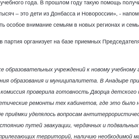
у учебного года. В прошлом году такую помощь получ
тысяч – это дети из Донбасса и Новороссии», - напо
ить особое внимание семьям в новых регионах и сем
в партия организует на базе приемных Председател
е образовательных учреждений к новому учебному 
ия образования и муниципалитета. В Анадыре при
комиссия проверила готовность Дворца детского т
метические ремонты тех кабинетов, где это было н
де приёмки уделялось вопросам антитеррористичес
стоянию путей эвакуации, чердачных и подвальны
прилегающих территорий, наличию необходимой м