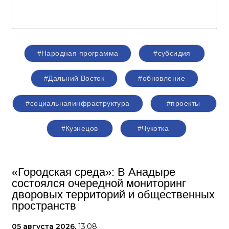
#Народная программа
#субсидия
#Дальний Восток
#обновление
#социальнаяинфраструктура
#проекты
#Кузнецов
#Чукотка
«Городская среда»: В Анадыре
состоялся очередной мониторинг
дворовых территорий и общественных
пространств
05 августа 2026,
13:08