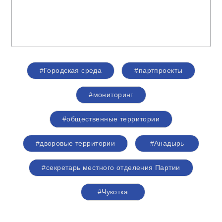
#Городская среда
#партпроекты
#мониторинг
#общественные территории
#дворовые территории
#Анадырь
#секретарь местного отделения Партии
#Чукотка