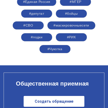
#Единая Россия
#‎МГЕР‬
#депутат
#бойцы
#СВО
#маскировочныесети
#лодки
#РИК
#Чукотка
Общественная приемная
Создать обращение