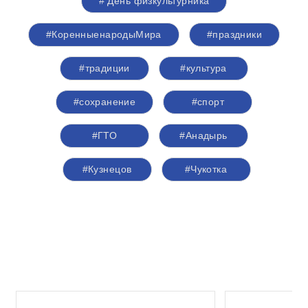
#‬ ‪День физкультурника
#КоренныенародыМира
#праздники
#традиции
#культура
#сохранение
#спорт
#ГТО
#Анадырь
#Кузнецов
#Чукотка