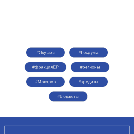
#Якушев
#Госдума
#фракцияЕР
#регионы
#Макаров
#кредиты
#бюджеты