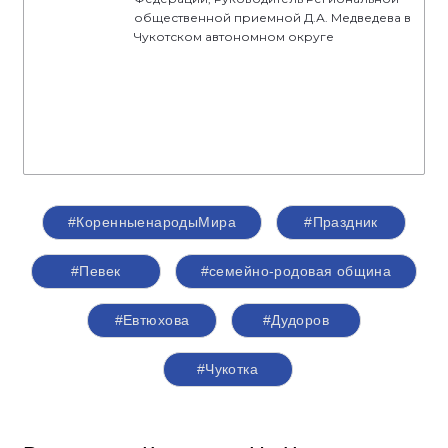
общественной приемной Д.А. Медведева в
Чукотском автономном округе
#КоренныенародыМира
#Праздник
#Певек
#семейно-родовая община
#Евтюхова
#Дудоров
#Чукотка