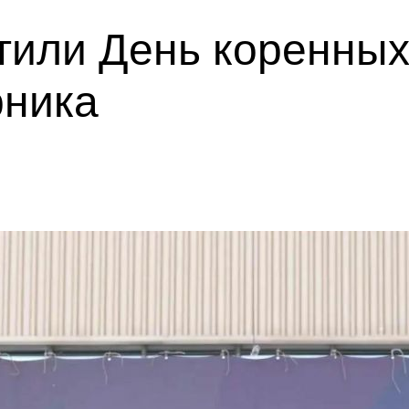
тили День коренных
рника