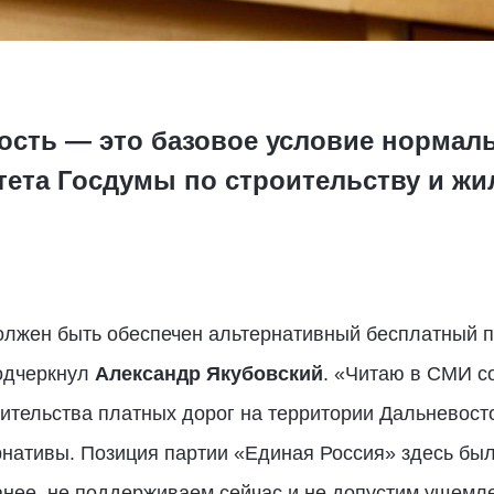
ость — это базовое условие нормал
тета Госдумы по строительству и 
олжен быть обеспечен альтернативный бесплатный п
подчеркнул
Александр Якубовский
. «Читаю в СМИ с
ительства платных дорог на территории Дальневост
нативы. Позиция партии «Единая Россия» здесь была
нее, не поддерживаем сейчас и не допустим ущемле