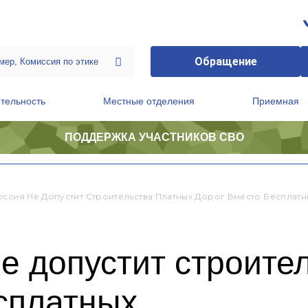
Обращение
тельность
Местные отделения
Приемная
ПОДДЕРЖКА УЧАСТНИКОВ СВО
ственной приемной Председателя Партии
Президиум регионального политического совета
оссия Не Допустит Строительства Платных Дорог Вместо Бесплатн
е допустит строите
сплатных