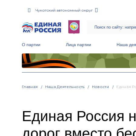
Чукотский автономный округ
О партии
Лица партии
Наша дея
Местные общественные приемные Партии
Руководитель Региональной обще
Народная программа «Единой России»
Главная
Наша Деятельность
Новости
Единая Р
Единая Россия н
дорог вместо бе