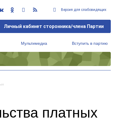
Версия для слабовидящих
Личный кабинет сторонника/члена Партии
Мультимедиа
Вступить в партию
Региональный исполнительный комитет
ых
льства платных