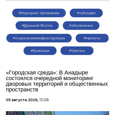
#Народная программа
#субсидия
#Дальний Восток
#обновление
#социальнаяинфраструктура
#проекты
#Кузнецов
#Чукотка
«Городская среда»: В Анадыре
состоялся очередной мониторинг
дворовых территорий и общественных
пространств
05 августа 2026,
13:08